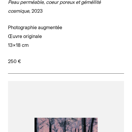
Peau perméable, coeur poreux et géméllité
cosmique
, 2023
Photographie augmentée
Œuvre originale
13×18 cm
250 €