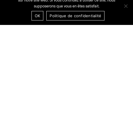
sur notre site web. Si vous continuez à utiliser ce site, nous
supposerons que vous en êtes satisfait.
OK
Politique de confidentialité
drama galerie
16 mail Louise Bourgeois
35000 Rennes
adhérer à l’association
Sur rdv uniquement
Du lundi au samedi, 9h – 17h
contact@drama-galerie.com
instagram